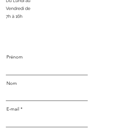
Du Lundi au
​9 h - 21 h
Vendredi de
7h à 16h
​Dimanche
Fermé
Prénom
Nom
E-mail